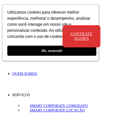
Utilizamos cookies para oferecer melhor
Utilizamos cookies para oferecer melhor
Utilizamos cookies para oferecer melhor
experiência, melhorar o desempenho, analisar
experiência, melhorar o desempenho, analisar
experiência, melhorar o desempenho, analisar
como você interage em nosso site e
como você interage em nosso site e
como você interage em nosso site e
personalizar conteúdo. Ao utilizar este site, você
personalizar conteúdo. Ao utilizar este site, você
personalizar conteúdo. Ao utilizar este site, você
CONTRATE
concorda com o uso de cookies.
concorda com o uso de cookies.
concorda com o uso de cookies.
AGORA
Ok, entendi!
Ok, entendi!
Ok, entendi!
QUEM SOMOS
SERVIÇOS
SMART CORPORATE COMODATO
SMART CORPORATE LOCAÇÃO