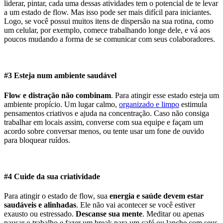
liderar, pintar, cada uma dessas atividades tem o potencial de te levar
a um estado de flow. Mas isso pode ser mais difícil para iniciantes.
Logo, se você possui muitos itens de dispersão na sua rotina, como
um celular, por exemplo, comece trabalhando longe dele, e vá aos
poucos mudando a forma de se comunicar com seus colaboradores.
#3 Esteja num ambiente saudável
Flow e distração não combinam
. Para atingir esse estado esteja um
ambiente propício. Um lugar calmo,
organizado e limpo
estimula
pensamentos criativos e ajuda na concentração. Caso não consiga
trabalhar em locais assim, converse com sua equipe e façam um
acordo sobre conversar menos, ou tente usar um fone de ouvido
para bloquear ruídos.
#4 Cuide da sua criatividade
Para atingir o estado de flow, sua
energia e saúde devem estar
saudáveis e alinhadas
. Ele não vai acontecer se você estiver
exausto ou estressado.
Descanse sua mente
. Meditar ou apenas
pausar o trabalho e fazer um break para um café ou lanche com seus