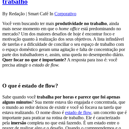
trabalho
By Redação | Smart Café In
Corporativo
Você vem buscando ter mais
produtividade no trabalho
, ainda
mais nesse momento em que o
home office
está predominando no
mercado? Um dos maiores desafios de hoje é encontrar foco e
motivação quanto à realização dos seus objetivos. A lista infindável
de tarefas e a dificuldade de conciliar o seu espaço de trabalho com
o espaço doméstico geram uma agitação e falta de concentração por
parte dos trabalhadores e, assim, uma queda no desempenho diário.
Quer focar no que é importante?
A resposta para isso é: você
precisa atingir o
estado de flow.
O que é estado de flow?
Sabe quando você
trabalha por horas e parece que foi apenas
alguns minutos
? Sua mente estava tão engajada e concentrada, que
o mundo ao redor deixou de existir e você só focava na tarefa que
estava realizando. O nome disso é
estado de flow
, um conceito que é
importante para praticar na rotina de trabalho. Ele é caracterizado
pela
imersão
completa no que está fazendo. É um estado entre o
prazer de realizar algo e o desafio. Quando o compreendemos e o