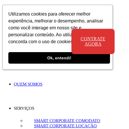
Utilizamos cookies para oferecer melhor
Utilizamos cookies para oferecer melhor
Utilizamos cookies para oferecer melhor
experiência, melhorar o desempenho, analisar
experiência, melhorar o desempenho, analisar
experiência, melhorar o desempenho, analisar
como você interage em nosso site e
como você interage em nosso site e
como você interage em nosso site e
personalizar conteúdo. Ao utilizar este site, você
personalizar conteúdo. Ao utilizar este site, você
personalizar conteúdo. Ao utilizar este site, você
CONTRATE
concorda com o uso de cookies.
concorda com o uso de cookies.
concorda com o uso de cookies.
AGORA
Ok, entendi!
Ok, entendi!
Ok, entendi!
QUEM SOMOS
SERVIÇOS
SMART CORPORATE COMODATO
SMART CORPORATE LOCAÇÃO