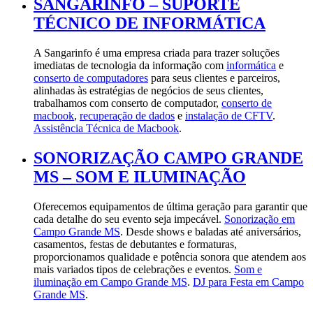
SANGARINFO – SUPORTE
TÉCNICO DE INFORMÁTICA
A Sangarinfo é uma empresa criada para trazer soluções
imediatas de tecnologia da informação com
informática
e
conserto de computadores
para seus clientes e parceiros,
alinhadas às estratégias de negócios de seus clientes,
trabalhamos com conserto de computador,
conserto de
macbook
,
recuperação de dados
e
instalação de CFTV
.
Assistência Técnica de Macbook
.
SONORIZAÇÃO CAMPO GRANDE
MS – SOM E ILUMINAÇÃO
Oferecemos equipamentos de última geração para garantir que
cada detalhe do seu evento seja impecável.
Sonorização em
Campo Grande MS
. Desde shows e baladas até aniversários,
casamentos, festas de debutantes e formaturas,
proporcionamos qualidade e potência sonora que atendem aos
mais variados tipos de celebrações e eventos.
Som e
iluminação em Campo Grande MS
.
DJ para Festa em Campo
Grande MS
.