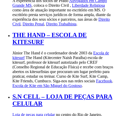
A experiência dos sócios de Prado
Advogados em Campo
Grande MS
, coloca o Direito Civil ,
Liberdade Religiosa
como área de atuação importante no escritório em MS. O
escritório presta serviços jurídicos de forma ampla, diante da
experiência dos seus sócios e parceiros, nas áreas de
Direito
Civil
,
Direito Penal
,
Direito Trabalhista
.
THE HAND – ESCOLA DE
KITESURF
Júnior The Hand é o coordenador desde 2003 da
Escola de
kitesurf
The Hand (Kitecenter Naish Paraíba) escola de
kitesurf, professor de kitesurf autorizado pelo CREF
(Conselho Regional de Educação Física) e recebe com braços
abertos os kitesurfistas que procuram um lugar perfeito para
praticar, estudar ou treinar. Curso de Kite Surf, Kite Camp,
Kite Friends, Cumbuco. Siga-nos nas redes sociais
Facebook
.
Escola de Kite em São Miguel do Gostoso
.
S.N CELL – LOJA DE PEÇAS PARA
CELULAR
Loja de peças para celular
no centro do Rio de Janeiro,