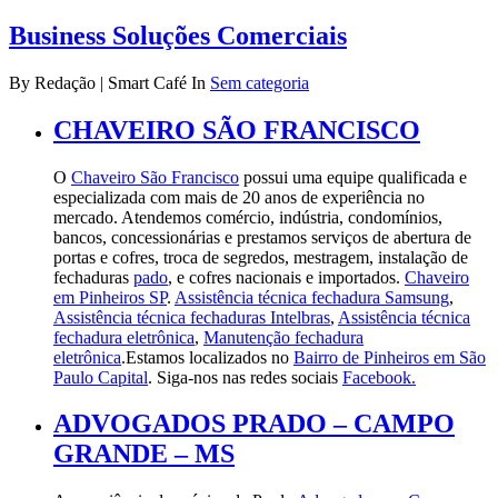
Business Soluções Comerciais
By Redação | Smart Café In
Sem categoria
CHAVEIRO SÃO FRANCISCO
O
Chaveiro São Francisco
possui uma equipe qualificada e
especializada com mais de 20 anos de experiência no
mercado. Atendemos comércio, indústria, condomínios,
bancos, concessionárias e prestamos serviços de abertura de
portas e cofres, troca de segredos, mestragem, instalação de
fechaduras
pado
, e cofres nacionais e importados.
Chaveiro
em Pinheiros SP
.
Assistência técnica fechadura Samsung
,
Assistência técnica fechaduras Intelbras
,
Assistência técnica
fechadura eletrônica
,
Manutenção fechadura
eletrônica
.Estamos localizados no
Bairro de Pinheiros em São
Paulo Capital
. Siga-nos nas redes sociais
Facebook.
ADVOGADOS PRADO – CAMPO
GRANDE – MS