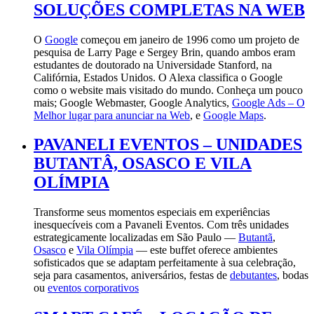
SOLUÇÕES COMPLETAS NA WEB
O
Google
começou em janeiro de 1996 como um projeto de
pesquisa de Larry Page e Sergey Brin, quando ambos eram
estudantes de doutorado na Universidade Stanford, na
Califórnia, Estados Unidos. O Alexa classifica o Google
como o website mais visitado do mundo. Conheça um pouco
mais; Google Webmaster, Google Analytics,
Google Ads – O
Melhor lugar para anunciar na Web
, e
Google Maps
.
PAVANELI EVENTOS – UNIDADES
BUTANTÂ, OSASCO E VILA
OLÍMPIA
Transforme seus momentos especiais em experiências
inesquecíveis com a Pavaneli Eventos. Com três unidades
estrategicamente localizadas em São Paulo —
Butantã
,
Osasco
e
Vila Olímpia
— este buffet oferece ambientes
sofisticados que se adaptam perfeitamente à sua celebração,
seja para casamentos, aniversários, festas de
debutantes
, bodas
ou
eventos corporativos