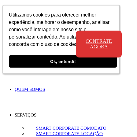
Utilizamos cookies para oferecer melhor
Utilizamos cookies para oferecer melhor
Utilizamos cookies para oferecer melhor
experiência, melhorar o desempenho, analisar
experiência, melhorar o desempenho, analisar
experiência, melhorar o desempenho, analisar
como você interage em nosso site e
como você interage em nosso site e
como você interage em nosso site e
personalizar conteúdo. Ao utilizar este site, você
personalizar conteúdo. Ao utilizar este site, você
personalizar conteúdo. Ao utilizar este site, você
CONTRATE
concorda com o uso de cookies.
concorda com o uso de cookies.
concorda com o uso de cookies.
AGORA
Ok, entendi!
Ok, entendi!
Ok, entendi!
QUEM SOMOS
SERVIÇOS
SMART CORPORATE COMODATO
SMART CORPORATE LOCAÇÃO