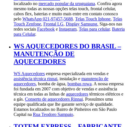
localizado no
mercado popular da uruguaiana
. Confira agora
mesmo todas as nossas opções telas touch, frontal celular,
cabos flex, baterias e muito mais entre em contato conosco
pelo
WhatsApp 021-97457-5688
.
Telas Touch Iphone
,
Telas
Touch Zenfone
,
Frontal LG
,
Display Samsung.
Siga-nos nas
redes sociais
Facebook
e
Instagram
.
Telas para celular
.
Bateria
para Celular
.
WS AQUECEDORES DO BRASIL –
MANUTENÇÃO DE
AQUECEDORES
WS Aquecedores
empresa especializada em vendas e
assistência técnica rinnai
, instalação e
manutenção de
aquecedores
, bomba de água,
bombas rowa
. A nossa empresa
foi fundada em 2007 com objetivo de vendas e assistência
técnica em todas as linhas de
aquecedores
térmicos elétricos e
a gás.
Conserto de aquecedores Rinnai
. Possuímos uma
equipe qualificada que lhe garante serviço de qualidade.
Estamos localizados no Bairro de Pinheiros em São Paulo
Capital na
Rua Teodoro Sampaio
.
TOTEM EXPRESS – FABRICANTE