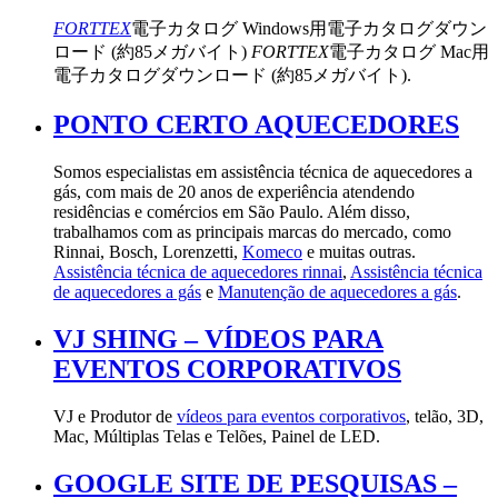
FORTTEX
電子カタログ Windows用電子カタログダウン
ロード (約85メガバイト)
FORTTEX
電子カタログ Mac用
電子カタログダウンロード (約85メガバイト).
PONTO CERTO AQUECEDORES
Somos especialistas em assistência técnica de aquecedores a
gás, com mais de 20 anos de experiência atendendo
residências e comércios em São Paulo. Além disso,
trabalhamos com as principais marcas do mercado, como
Rinnai, Bosch, Lorenzetti,
Komeco
e muitas outras.
Assistência técnica de aquecedores rinnai
,
Assistência técnica
de aquecedores a gás
e
Manutenção de aquecedores a gás
.
VJ SHING – VÍDEOS PARA
EVENTOS CORPORATIVOS
VJ e Produtor de
vídeos para eventos corporativos
, telão, 3D,
Mac, Múltiplas Telas e Telões, Painel de LED.
GOOGLE SITE DE PESQUISAS –