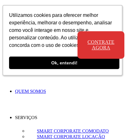
Utilizamos cookies para oferecer melhor
Utilizamos cookies para oferecer melhor
Utilizamos cookies para oferecer melhor
experiência, melhorar o desempenho, analisar
experiência, melhorar o desempenho, analisar
experiência, melhorar o desempenho, analisar
como você interage em nosso site e
como você interage em nosso site e
como você interage em nosso site e
personalizar conteúdo. Ao utilizar este site, você
personalizar conteúdo. Ao utilizar este site, você
personalizar conteúdo. Ao utilizar este site, você
CONTRATE
concorda com o uso de cookies.
concorda com o uso de cookies.
concorda com o uso de cookies.
AGORA
Ok, entendi!
Ok, entendi!
Ok, entendi!
QUEM SOMOS
SERVIÇOS
SMART CORPORATE COMODATO
SMART CORPORATE LOCAÇÃO